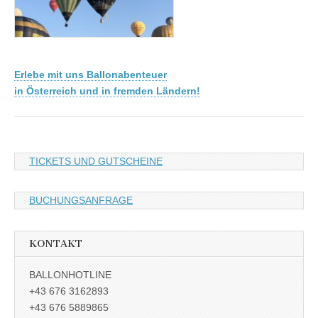
z
r
g
e
a
e
i
m
n
g
a
e
n
n
z
Erlebe mit uns Ballonabenteuer
e
i
in Österreich und in fremden Ländern!
g
e
n
TICKETS UND GUTSCHEINE
BUCHUNGSANFRAGE
KONTAKT
BALLONHOTLINE
+43 676 3162893
+43 676 5889865